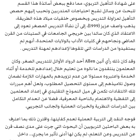
على شهادة التأهيل التربوي، مما دفع ببعض أساتذة هذا القسم
للبحث عن وسائل تشبع احتياجات المتدربين وتحبب إليهم حصص
التأهيل لمزاولة التدريس وبخصوص خلفيات ميلاد هذه الطريقة،
يذهب واصف عزيز (1999)، إلى أن نشأة التدريس المصغر تعود إلى
الاعتقاد الذي كان سائدا بين خريجي الجامعات في الستينات من القرن
الماضي ونجاحهم في كليات الآداب بالولايات المتحدة، أنهم لم
يستفيدوا من الدراسات التي تلقوها لإعدادهم لمهنة التدريس .
وقد كان ذلك رأي ألين Allen أحد الرواد الأوائل للتدريس الصغر. وكان
المعلمون ينتقدون ما نالوه من تعليم خلال إعدادهم للخدمة أو أثناء
الخدمة واعتبروه مسئولا عن عدم تزويدهم بالمهارات اللازمة لضمان
وصول تلاميذهم إلى مستوى التحصيل المطلوب، ولعل أهم مبررات
تلك الانتقادات تكمن في ميل النموذج التقليدي في إعداد المعلمين
إلى اللفظية والاهتمام بالناحية المعرفية، فضلا عن انعدام التكامل
بين الدراسات النظرية والخبرات العملية والجانب التجريبي.
فوجه النقد إلى التربية العملية لعدم كفايتها، واقترن ذلك بما اعترف
به بعض الباحثين التربويين أن البحوث التي جرت على مدى نصف قرن
عن التدريس وعن التعلم، لم يكن لها أدنى تأثير ما يجري… داخل