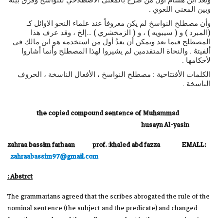
ويعد ابن هشام أول من صرح بالمعنى الاصطلاحي للنواسخ وفرق بينه
وبين المعنى اللغوي .
وأن مصطلح النواسخ لم يكن معروفاً عند علماء النحو الاوائل كـ
(المبرد ) و ( سيبويه ) ، و ( الزمخشري ) …إلخ ، وقد عرف هذا
المصطلح فيما بعد ويمكن أن يعدُ أول من استخدمه هو ابن مالك في
ألفيتهُ . والنحاة المتقدمين لم يشيروا لهذا المصطلح وأنما أشاروا
لأحكامها .
الكلمات الأفتتاحية : مصطلح النواسخ ، الأفعال الناسخة ، الحروف
الناسخة .
the copied compound sentence of Muhammad
husayn Al-yasin
zahraa bassim farhaan prof. :khaled abd fazza EMALL:
zahraabassim97@gmail.com
Abstrct :
The grammarians agreed that the scribes abrogated the rule of the
nominal sentence (the subject and the predicate) and changed