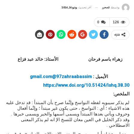
آخر تحديث
يونيو 14, 2024
بواسطة
المحرر
0
126
شارك
زهراء باسم فرحان
الأستاذ
:
خالد عبد فزاع
الأيميل
:
zahraabassim
97
gmail.com@
https://www.doi.org/10.51424/Ishq.38.30
الملخص
:
لم يذكر سيبويه لفظه النواسخ وإنَّما صرح بأن المبتدأ : قد تدخل عليه
هذه الاشياء ؛ أي : النواسخ ، حتى يكون غير مبتدأ ؛ وإنَّما أفعال
وحروف ويأتي بعدها المبتدأ ويسمى أسمها والخبر ويسمى خبرها .
وقد ذكر الخليل في العين معان للنسخ الإ انه لم يذكر المعنى
الاصطلاحي .