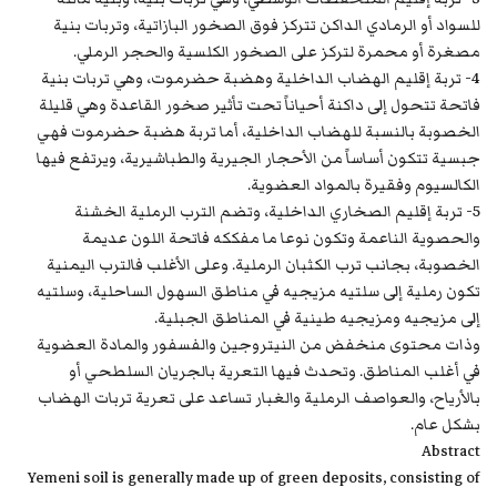
للسواد أو الرمادي الداكن تتركز فوق الصخور البازاتية، وتربات بنية
مصغرة أو محمرة لتركز على الصخور الكلسية والحجر الرملي.
4- تربة إقليم الهضاب الداخلية وهضبة حضرموت، وهي تربات بنية
فاتحة تتحول إلى داكنة أحياناً تحت تأثير صخور القاعدة وهي قليلة
الخصوبة بالنسبة للهضاب الداخلية، أما تربة هضبة حضرموت فهي
جبسية تتكون أساساً من الأحجار الجيرية والطباشيرية، ويرتفع فيها
الكالسيوم وفقيرة بالمواد العضوية.
5- تربة إقليم الصخاري الداخلية، وتضم الترب الرملية الخشنة
والحصوية الناعمة وتكون نوعا ما مفككه فاتحة اللون عديمة
الخصوبة، بجانب ترب الكثبان الرملية. وعلى الأغلب فالترب اليمنية
تكون رملية إلى سلتيه مزيجيه في مناطق السهول الساحلية، وسلتيه
إلى مزيجيه ومزيجيه طينية في المناطق الجبلية.
وذات محتوى منخفض من النيتروجين والفسفور والمادة العضوية
في أغلب المناطق. وتحدث فيها التعرية بالجريان السلطحي أو
بالأرياح، والعواصف الرملية والغبار تساعد على تعرية تربات الهضاب
بشكل عام.
Abstract
Yemeni soil is generally made up of green deposits, consisting of