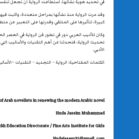
في تحديد هوية نشأتها، استطاعت الرواية أن تجعل لنفسها
وقد مرت الرواية منذ نشأتها بمراحل متعددة، واكبت فيه
كبيرة، لتأثيرها على المتلقي وقدرتها على التعبير عن متطل
وكان للأديب العربي دور في تطور فن الرواية في العصر الحد
تحديث الرواية، فتحدثنا عن أهم التقنيات والأساليب التي ا
الأدبي.
الكلمات المفتاحية: الرواية – التجديد – التقنيات –الأسالي
 of Arab novelists in renewing the modern Arabic novel
Huda Jassim Muhammad
rkh Education Directorate / Fine Arts Institute for Girls
Hudajasem31@gmail .com