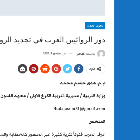
بحوث الاعداد
دور الروائيين العرب في تجديد الرواي
في
سبتمبر 7, 2023
بواسطة
المحرر
شارك
م. م. هدى جاسم محمد
وزارة التربية / مديرية التربية الكرخ الاولى / معهد الفنون
Hudajasem31@gmail .com
الملخص
عرف العرب فنوناً نثرية كثيرة عبر العصور كالخطابة وال