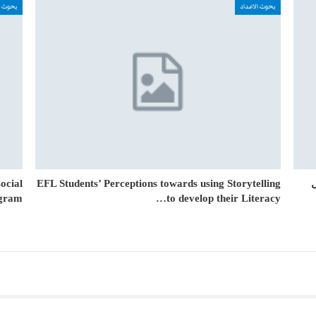
بحوث الاعداد
بحوث ا
ocial
EFL Students’ Perceptions towards using Storytelling
gram…
to develop their Literacy…