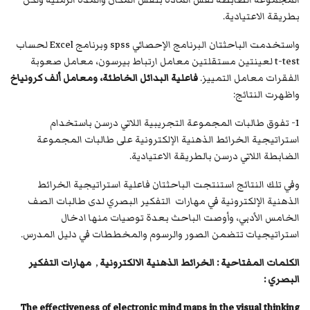
المجموعة الضابطة نفس المادة بنفس المكان والمدة الزمنية ولكن
بطريقة الاعتيادية.
واستخدمت الباحثتان البرنامج الإحصائي spss وبرنامج Excel لحساب
t-test لعينتين مستقلتين معامل ارتباط بيرسون، معامل صعوبة
الفقرات معامل التمييز.
فاعلية البدائل الخاطئة، ومعامل ألف كرونياخ
واظهرت النتائج:
1- تفوق طالبات المجموعة التجريبية اللاتي درسن باستخدام
استراتيجية الخرائط الذهنية الإلكترونية على طالبات المجموعة
الضابطة اللاتي درسن بالطريقة الاعتيادية.
وفي تلك النتائج استنتجت الباحثتان فاعلية استراتيجية الخرائط
الذهنية الإلكترونية في مهارات التفكير البصري لدى طالبات الصف
الخامس الأدبي، وأوصت الباحث بعدة توصيات منها ادخال
استراتيجيات تتضمن الصور والرسوم والمخططات في دليل المدرس.
الكلمات المفتاحية : الخرائط الذهنية الالكترونية
,
مهارات التفكير
البصري
:
The effectiveness of electronic mind maps in the visual thinking