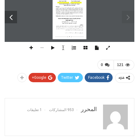
Suha Esam Salih
Enas Sadiq Hamudi
suhaalhaidry@gmail.com
sadiq_enas@yahoo.com
Universidad de Bagdad / Facultad de Lenguas        
Departamento de español                                      
Resumen 
El  presente  trabajo  se  trata  de  un  extenso  estudio  sobre  la  traducción  del  Corán  al 
español.  El  estudio  contuvo  una  visión  histórica  sobre  las  traducciones  del  Corán  al 
castellano, así como hemos brindado los 
motivos que residen detrás del proceso de la 
traducción,  ya  que  algunas  traducciones  tenían  como  objetivo  criticar  el  Islam  e 
intentar refutarlo, mientras hay otras traducciones que intentaban hacer la palabra de 
Allah  llegar  a  los  pueblos  no  musulmanes.  T
ambién  hemos  expuesto  en  el  presente 
las traducciones del Corán al español más destacados.
Palabras claves: 
traducción, el Corán, el islam, la palabra de Allah, figuras retóricas.
ترجمة القران الكريم الى الاسبانية تاريخها ودوافعها واهم مترجميها 
دراسة ت
اريخية ونقدية
سهى عصام صالح       ا.م. ايناس صادق حمودي 
جامعة بغداد / كلية اللغات / قسم اللغة الاسبانية 
المستخلص:
يتناول هذا البحث دراسة مستفيضة حول ترجمة القران الى اللغة الاسبانية وقد تضمنت الدراسة رؤية تاريخية  
لتراجم القران الكريم الى اللغة الاسبانية  ودوافع المترجمين التي حملتهم على الترجمة فمن هذه الترجم ما كان  
مبتغاها الرد على الدين الاسلامي ومحاولة دحضه ومنها م
ا كان يهدف الى ايصال كلمة الله الى الشعوب غير  
العربية. وقد استعرضنا في هذا البحث ابرز التراجم الاسبانية للقران الكريم.  
الكلمات المفتاحية:
الترجمة, القرآن, الاسلام, كلمة الله, الاغراض البلاغية. 
21
0
121
Google+
Twitter
Facebook
شارك
المحرر
953 المشاركات
1 تعليقات