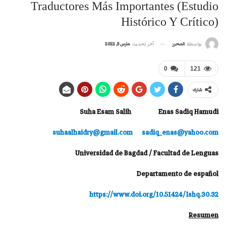
Traductores Más Importantes (Estudio
Histórico Y Crítico)
آخر تحديث
مارس 3, 2022
بواسطة
المحرر
0
121
شارك
Suha Esam Salih Enas Sadiq Hamudi
suhaalhaidry@gmail.com
sadiq_enas@yahoo.com
Universidad de Bagdad / Facultad de Lenguas
Departamento de español
https://www.doi.org/10.51424/Ishq.30.32
Resumen