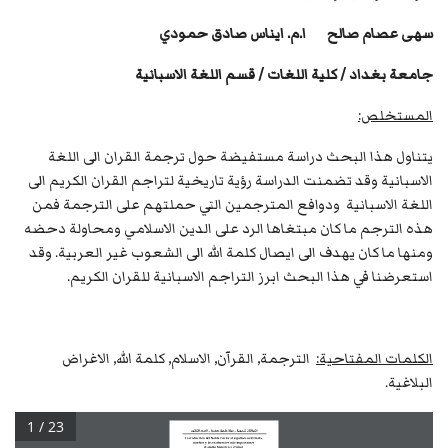
سهى عصام صالح ا.م. ايناس صادق حمودي
جامعة بغداد / كلية اللغات / قسم اللغة الاسبانية
المستخلص:
يتناول هذا البحث دراسة مستفيضة حول ترجمة القران الى اللغة
الاسبانية وقد تضمنت الدراسة رؤية تاريخية لتراجم القران الكريم الى
اللغة الاسبانية ودوافع المترجمين التي حملتهم على الترجمة فمن
هذه الترجم ما كان مبتغاها الرد على الدين الاسلامي ومحاولة دحضه
ومنها ما كان يهدف الى ايصال كلمة الله الى الشعوب غير العربية. وقد
استعرضنا في هذا البحث ابرز التراجم الاسبانية للقران الكريم.
الكلمات المفتاحية:
الترجمة, القرآن, الاسلام, كلمة الله, الاغراض
البلاغية.
1 / 23
شـراقـات تنمــوية ... مجـلة علــمية محكــمة ... العــدد 
الثلاثون
La traducción del Noble Corán al español: su historia, 
motivos y los traductores más importantes
(Estudio histórico y crítico)