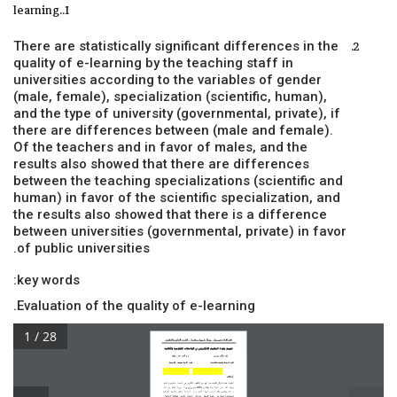
learning..1
There are statistically significant differences in the
quality of e-learning by the teaching staff in
universities according to the variables of gender
(male, female), specialization (scientific, human),
and the type of university (governmental, private), if
there are differences between (male and female).
Of the teachers and in favor of males, and the
results also showed that there are differences
between the teaching specializations (scientific and
human) in favor of the scientific specialization, and
the results also showed that there is a difference
between universities (governmental, private) in favor
of public universities.
key words:
Evaluation of the quality of e-learning.
1 / 28
اشـراقـات تنمــوية ... مجـلة علــمية محكــمة ... العــدد الثامن والثلاثون
تقييم جودة التعليم الالكتروني في الجامعات الحكومية والأهلية 
فؤاد طالب حسين
م.د أحمد عمار جواد 
كلية التربية جامعة القادسية                      كلية التربية جامعة القادسية 
fouad.talib@qu.edu.iq
ahmed.ammar@qu.edu.iq
الملخص
أستهدف البحث الحالي التعرف على  
تقييم جودة التعليم الالكتروني في الجامعات الحكومية  
والأهلية
وتحقيقا لذلك أختار الباحث عينة مؤلفة من ( 
600
  )
تدريسي وتدريسية , توزعت العينة على ثلاث 
محافظات ولكل محافظة جامعتين حكومية  
أهلية,  وشملت المحا
فظات ( بابل , القادسية , كربلاء
 )
والجامعات ( جامعة بابل , جامعة المستقبل , في بابل ) ( جامعة  
القادسية , والجامعة الإسلامية ,  