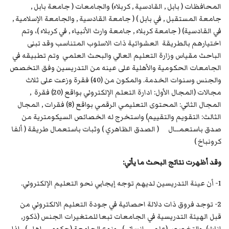
المحافظات ( بابل , القادسية , كربلاء) والجامعات ( جامعة بابل ,
جامعة المستقبل , في بابل ) ( جامعة القادسية , والجامعة الإسلامية ,
في القادسية) ( جامعة كربلاء , جامعة وارث الأنبياء , في كربلاء )، وتم
اختيارهم بالطريقة العشوائية ذات الاسلوب المتناسب وقد تبنى
الباحث مقياس وزارة التعليم العالي والبحث العلمي وتم تطبيقه في
الجامعات الحكومية والأهلية على عينه من التدريسين وفق التخصص
والجنس وسنوات الخدمة. والمكون من (40) فقرة وزعت على ثلاث
مجالات (المجال الأول: ادارة التعلم الإلكتروني بواقع (20) فقرة ,
المجال الثاني: المحتوى التعليمي الرقمي بواقع (8) فقرات , المجال
الثالث: التقويم والتقييم) واستخرج له الخصائص السيكومترية من
صدق باستعمــال ( الصدق الظاهري ) وثبات باستعمال طريقة ( ألفا
كرونباخ )
وقد أظهرت نتائج البحث ما يأتي:
1- أن عينة التدريسين لديهم توجه إيجابي نحو التعليم الإلكتروني.
2- توجد فروق ذات دلالة احصائية في جودة التعليم الالكتروني من
قبل الهيئة التدريسية في الجامعات تبعا للمتغيرات الجنس (ذكور,