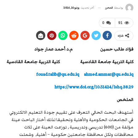
آخر تحديث
يونيو 14, 2024
بواسطة
المحرر
0
91
شارك
فؤاد طالب حسين م.د أحمد عمار جواد
كلية التربية جامعة القادسية كلية التربية جامعة القادسية
fouad.talib@qu.edu.iq
ahmed.ammar@qu.edu.iq
https://www.doi.org/10.51424/Ishq.38.29
الملخص
أستهدف البحث الحالي التعرف على تقييم جودة التعليم الالكتروني
في الجامعات الحكومية والأهلية وتحقيقا لذلك أختار الباحث عينة
مؤلفة من (600) تدريسي وتدريسية , توزعت العينة على ثلاث
محافظات ولكل محافظة جامعتين حكومية – أهلية, وشملت