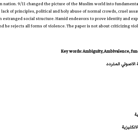
own nation. 9/11 changed the picture of the Muslim world into fundamental
e lack of principles, political and holy abuse of normal crowds, cruel as
 an estranged social structure. Hamid endeavors to prove identity and ex
 he rejects all forms of violence. The paper is not about criticizing viole
Key words:
Ambiguity, Ambivalence,
fun
الاصولي المتردد
ة
انكليزية