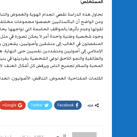
المستخلص:
ومن الواضح أن الباكستانيين خصصوا مجموعات مختلفة 
وجود شخصية وطنية واحدة أمر لا يمكن تصوره في مثل ه
الإسلامي إلى أصوليين ومتشددين نفسيين حتى النهاية. هناك
والطائفية والنمو اللاحق لوعي الشخصية بفرديتها في بني
المحبة والسلام لجميع الناس ويرفض كل أشكال العنف. لا
الكلمات المفتاحية: الغموض، التناقض، الأصوليون، انعدام الهوية، ما بعد 1
Google+
Twitter
Facebook
شارك
المحرر
953 المشاركات
1 تعليقات