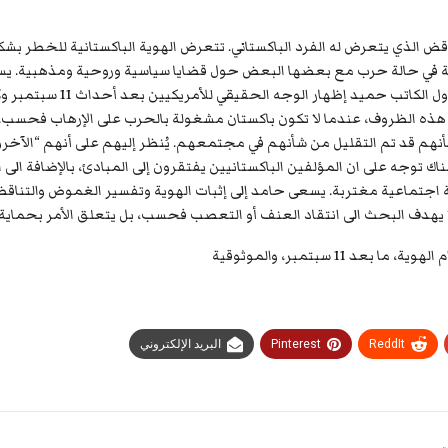
في حالة حرب مع بعضها البعض حول قضايا سياسية وروحية ومذهبية. يسل
لقوتها وعدم تأثرها بالمواقف
ذه الظروف، عندما لا تكون باكستان مشغولة بالحرب على الإرهاب فحسب، 
 توجه على ان المؤلفين الباكستانيين يفتقرون إلى المبادئ، بالإضافة الى ال
ة اجتماعية مغتربة. يسعى حامد إلى إثبات الهوية وتفسير الغموض والتناقض
 يهدف البحث الى انتقاد العنف أو التعصب فحسب، بل يتعلق الأمر بحماية 
1 سبتمبر، والموثوقية
ReddIt
Pinterest
البريد الإلكتروني