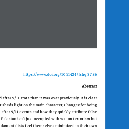
https://www.doi.org/10.51424/Ishq.37.36
Abstract
fter 9/11 state than it was ever previously. It is clear
per sheds light on the main character, Changez for being
 after 9/11 events and how they quickly attribute false
Pakistan isn’t just occupied with war on terrorism but
 fundamentalists feel themselves minimized in their own