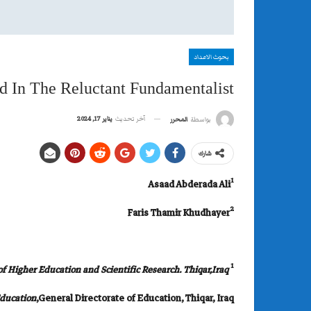
بحوث الاعداد
d In The Reluctant Fundamentalist
آخر تحديث
يناير 17, 2024
بواسطة
المحرر
شارك
1
Asaad Abderada Ali
2
Faris Thamir Khudhayer
1
of Higher Education and Scientific Research. Thiqar,Iraq
Education
,General Directorate of Education, Thiqar, Iraq.