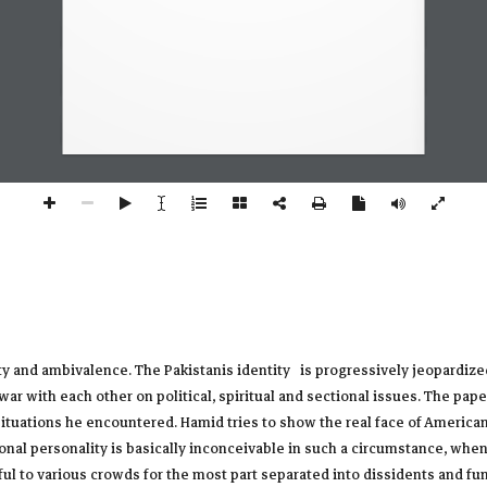
influenced by crucial situations he encountered.
Hamid tries to show the real 
face  of  American  after  9/11  events  and  how  they  quickly  attribute  false 
propaganda 
against 
Muslims. 
To 
have 
one 
sole 
national 
personality 
is 
basically  inconceivable  in  such  a  circumstance,  when  Pakistan  isn't  just 
occupied wit
h war on terrorism but additionally a victim of terror. Individuals 
truthful  to  various  crowds  for  the  most  part  separated  into  dissidents  and 
67
ty and ambivalence. The Pakistanis identity is progressively jeopardized a
 war with each other on political, spiritual and sectional issues. The pa
situations he encountered. Hamid tries to show the real face of American
al personality is basically inconceivable in such a circumstance, when 
uthful to various crowds for the most part separated into dissidents and