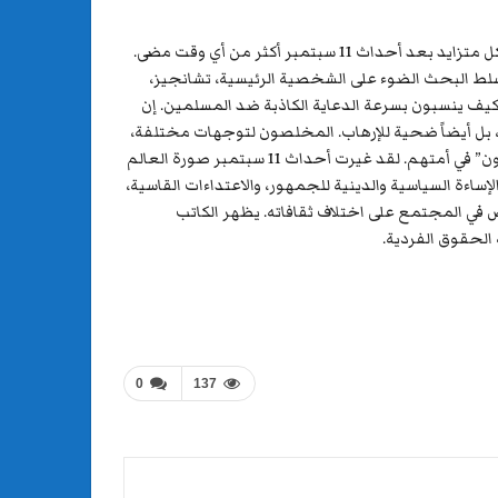
تحاول هذه الدراسة تقصي انعدام الهوية والغموض والتناقض الذي يتعرض له الفرد الباكستاني. تتعرض الهوية الباكستانية للخطر بشكل متزايد بعد أحداث 11 سبتمبر أكثر من أي وقت مضى.
ط البحث الضوء على الشخصية الرئيسية، تشانجيز،
 الحاسمة التي تواجهها. يحاول الكاتب حميد إظهار الوجه الحقيقي للأمريكيين بعد أحداث 11 سبتمبر وكيف ينسبون بسرعة الدعاية الكاذبة ضد المسلمين. إن
بل أيضاً ضحية للإرهاب. المخلصون لتوجهات مختلفة،
المنفصلون في الغالب إلى منشقين وأصوليين، يشعرون بأنهم قد تم التقليل من شأنهم في مجتمعهم. يُنظر إليهم على أنهم “الآخرون” في أمتهم. لقد غيرت أحداث 11 سبتمبر صورة العالم
إساءة السياسية والدينية للجمهور، والاعتداءات القاسية،
 في المجتمع على اختلاف ثقافاته. يظهر الكاتب
الحقوق الفردية.
0
137