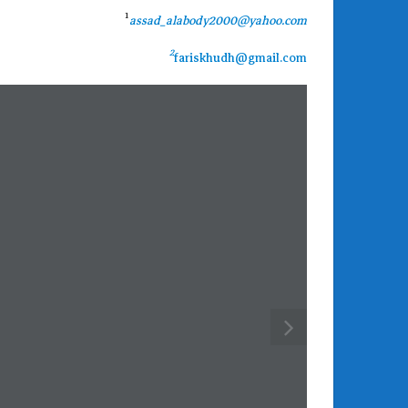
1
assad_alabody2000@yahoo.com
2
fariskhudh@gmail.com